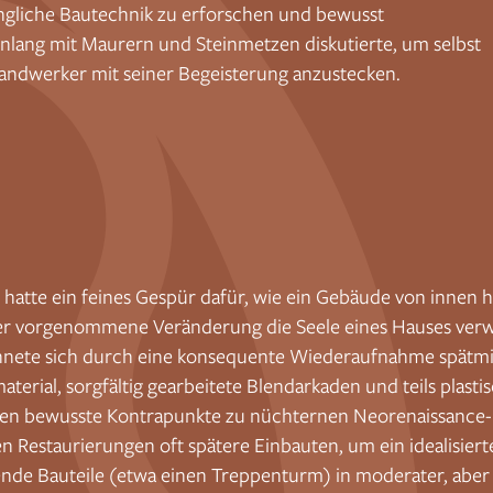
rüngliche Bautechnik zu erforschen und bewusst
denlang mit Maurern und Steinmetzen diskutierte, um selbst
Handwerker mit seiner Begeisterung anzustecken.
 hatte ein feines Gespür dafür, wie ein Gebäude von innen h
er vorgenommene Veränderung die Seele eines Hauses verwis
hnete sich durch eine konsequente Wiederaufnahme spätmitte
material, sorgfältig gearbeitete Blendarkaden und teils plas
ten bewusste Kontrapunkte zu nüchternen Neorenaissance- 
en Restaurierungen oft spätere Einbauten, um ein idealisiert
ende Bauteile (etwa einen Treppenturm) in moderater, abe