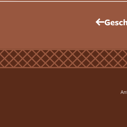
Gesch
An