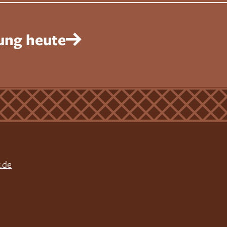
ung heute
.de