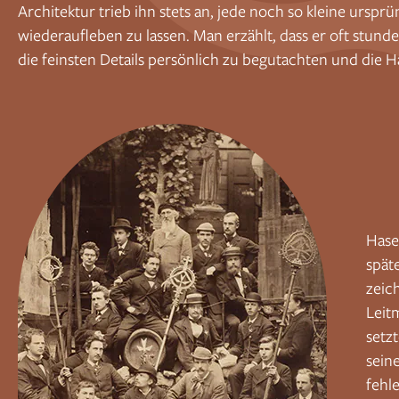
Architektur trieb ihn stets an, jede noch so kleine ursp
wiederaufleben zu lassen. Man erzählt, dass er oft stun
die feinsten Details persönlich zu begutachten und die 
Hase
spät
zeic
Leit
setz
sein
fehl