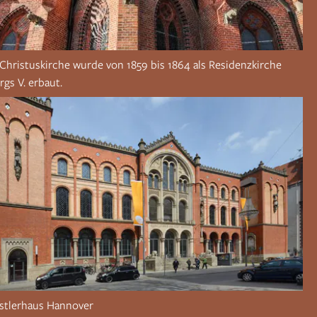
Christuskirche wurde von 1859 bis 1864 als Residenzkirche
gs V. erbaut.
stlerhaus Hannover